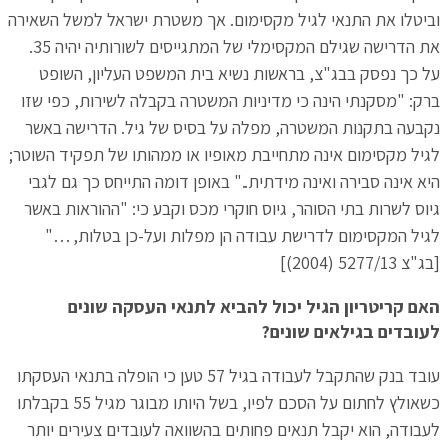
וביטלו את התנאי לגיל מקסימום. אך משטרת ישראל למשל השאירה
את הדרישה שגילם המקסימלי של המתגייסים לשורותיה יהיה 35.
על כך נפסק בבג"צ, בראשות נשיא בית המשפט העליון, השופט
ברק: "מסקנתי הינה כי מדיניות המשטרה בקבלה לשירות, כפי שזו
נקבעה בתקנות המשטרה, מפלה על בסיס של גיל. הדרישה באשר
לגיל מקסימום אינה מתחייבת מאופיו או ממהותו של תפקיד השוטר;
היא אינה סבירה ואינה מידתית.." באופן דומה התייחס כך גם לגבי
גיוס לשרות בתי הסוהר, גיוס חוקרי מכס וקבע כי: "ההוראות באשר
לגיל המקסימום לדרישת עבודה הן מפלות ועל-כן בטלות, …"
[בג"צ 5277/13 (2004)]
האם קריטריון הגיל יכול להביא לתנאי העסקה שונים
לעובדים בגילאים שונים?
עובד בנק שהתקבל לעבודה בגיל 57 טען כי הופלה בתנאי העסקתו
כשאולץ לחתום על הסכם לפיו, בשל היותו מבוגר מגיל 55 בקבלתו
לעבודה, הוא יקבל תנאים פחותים בהשוואה לעובדים צעירים יותר