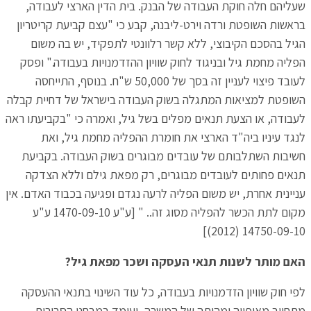
שעליהם חלה חוקת העבודה של הבנק. בית הדין הארצי לעבודה,
בראשות השופטת ורדה וירט-ליבנה, קבע כי "עצם קביעת קריטריון
הגיל בהסכם הקיבוצי, ללא קשר רלוונטי לתפקיד, יש בה משום
הפליה מחמת גיל ובניגוד לחוק שוויון ההזדמנויות בעבודה." ופסק
לעובד פיצוי לעניין זה בסך של 50,000 ש"ח. בנוסף, התייחסה
השופטת למציאות המתגלה בשוק העבודה בישראל של דחיית קבלה
לעבודה, או הצעת תנאים מפלים בשל גיל, ואמרה כי "בקביעתו ראה
לנגד עיניו ביה"ד הארצי את חומרת ההפליה מחמת גיל, ואת
חשיבות השתלבותם של עובדים מבוגרים בשוק העבודה. בקביעת
תנאים פחותים לעובדים מבוגרים, רק מפאת גילם וללא הצדקה
עניינית אחרת, יש משום הפליה לרעה נגדם ופגיעה בכבוד האדם. אין
מקום לתת הכשר להפליה מסוג זה.. " [ע"ע 1470-09-10 ע"ע
14750-09-10 (2012)]
האם מותר לשנות תנאי העסקה ושכר מפאת גיל?
לפי חוק שוויון הזדמנויות בעבודה, כל עוד השינוי בתנאי ההעסקה
מתחייב מאופייה ומהותה של המשרה, ועומד במבחני הסבירות