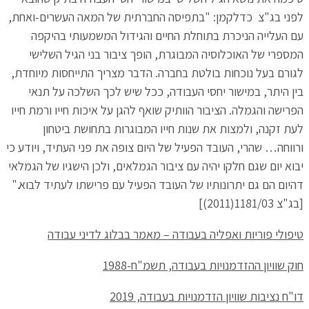
לפני בג"צ כדלקמן: "בתפיסה החברתית של המאה העשרים-ואחת,
עם העלייה הניכרת בתוחלת החיים והגידול המשמעותי בהיקפה
המספרי של האוכלוסיה המבוגרת, הופך ציבור בני הגיל השלישי
לגורם בעל נוכחות בולטת בחברה. הדבר מצריך התייחסות מיוחדת,
בין היתר, במישור יחסי העבודה, ככל שיש לכך השלכה על תנאי
הפרישה והגמלה. הציבור הוותיק שואף להגן על איכות חייו ורמת חייו
לעת זקנה, ולמצות את שנות חייו המבוגרות בתחושת ביטחון
ורווחה… שהרי, העובד הפעיל של היום צופה את פני העתיד, ויודע כי
יבוא יום שגם חלקו יהיה עם ציבור הגמלאים, ולכן הישגיו של הגמלאי
דהיום הם גם יתרונותיו של העובד הפעיל עם פרישתו לעתיד לבוא."
[בג"צ 1181/03(2011)]
טיפולי פוריות ואפליה בעבודה – מאמר בבלוג לדיני עבודה
חוק שוויון ההזדמנויות בעבודה, תשמ"ח-1988
דו"ח נציבות שוויון הזדמנויות בעבודה, 2019