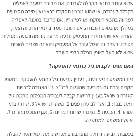
שהוא עומד בתנאי הקבלה לעבודה, אם מדובר בטענה לאפליה
בקבלה לעבודה, או שהוא מבצע תפקידו כראוי ואין סיבה מקצועית
לפגיעה בתנאי העסקתו או לפיטוריו, אם מדובר בטענה לאפליה
במהלך או בסיום העבודה. אם העובד עמד בתנאי ההוכחה האלו,
ההנחה היא שהתנהלות המעסיק נובעת מדעה קדומה ונגועה באפליה
פסולה. בשלב זה הנטל עובר אל המעסיק והוא זה שצריך להוכיח
שהוא
לא
פעל באופן מפלה כלפי העובד.
האם מותר לקבוע גיל כתנאי להעסקה?
בית המשפט הביע דעתו, בעניין קביעת גיל כתנאי להעסקה, במספר
מקרים ובהם גם בתביעה שהוגשה לבג"צ ע"י האגודה לזכויות
האזרח בישראל בעניין דרישות קבלה לעבודה המפלות מחמת גיל
וזאת כנגד: 1. השר לביטחון פנים 2. משטרת ישראל 3. שירות בתי
הסוהר 4. הכנסת 5. נציבות שירות המדינה 6. אגף המכס ומע"מ 7.
היועץ המשפטי לממשלה.
בעקבות תביעה זו חלק מהנתבעים אכן שינו את תנאי הסף לקבלה