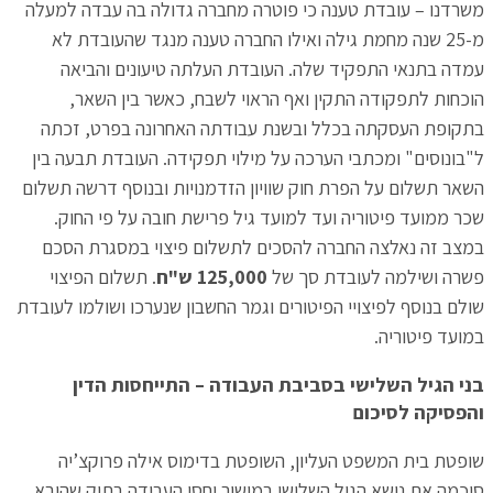
משרדנו – עובדת טענה כי פוטרה מחברה גדולה בה עבדה למעלה
מ-25 שנה מחמת גילה ואילו החברה טענה מנגד שהעובדת לא
עמדה בתנאי התפקיד שלה. העובדת העלתה טיעונים והביאה
הוכחות לתפקודה התקין ואף הראוי לשבח, כאשר בין השאר,
בתקופת העסקתה בכלל ובשנת עבודתה האחרונה בפרט, זכתה
ל"בונוסים" ומכתבי הערכה על מילוי תפקידה. העובדת תבעה בין
השאר תשלום על הפרת חוק שוויון הזדמנויות ובנוסף דרשה תשלום
שכר ממועד פיטוריה ועד למועד גיל פרישת חובה על פי החוק.
במצב זה נאלצה החברה להסכים לתשלום פיצוי במסגרת הסכם
פשרה ושילמה לעובדת סך של
125,000 ש"ח
. תשלום הפיצוי
שולם בנוסף לפיצויי הפיטורים וגמר החשבון שנערכו ושולמו לעובדת
במועד פיטוריה.
בני הגיל השלישי בסביבת העבודה – התייחסות הדין
והפסיקה לסיכום
שופטת בית המשפט העליון, השופטת בדימוס אילה פרוקצ’יה
סיכמה את נושא הגיל השלישי במישור יחסי העבודה בתיק שהובא