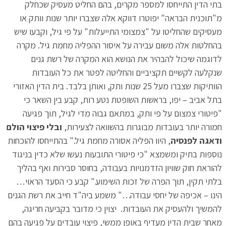
בתי הדין התייחסו למספר מקרים, בהם החליט מעסיק שכחלק
מ"תוכנית הבראה" יפוטרו דווקא אלה שצברו יותר שנות וותק או
מעסיקים שהחליטו על "צמצומי התייעלות" על פי גיל, וקבעו שיש
בהחלטות אלה משום עבירה על איסור ההפליה מחמת גיל. מקרה
לדוגמה שיכול להבהיר את הנושא הוא המקרה של רשת גנים
שנקלעה לקשיים תקציביים והחליטה לפטר את כל העובדות
הוותיקות שצברו מעל 25 שנות ותק, ואותן בלבד. בית הדין האזורי
בתל אביב – יפו, בראשות השופטת נטע רות, קבע בין השאר כי
"פיטורי צמצום על פי ותק, במתאם גבוה מדי לגיל, תוך פגיעה
חמורה יותר בעובדות מבוגרות בהשוואה לצעירות,
ובלי פיצוי הולם
ודאגה לפנסיה
, היוו הפליה אסורה מחמת גיל." בהתייחסו להוכחות
נוספות בתיק ומשמצא "כי פיטורי התובעות נעשו שלא כדין בניגוד
להוראת חוק שוויון הזדמנויות בעבודה, בחוסר סבירות ואף בהליך
בלתי תקין, תוך הפרה של זכות השימוע." קבע כי הסעד הראוי…
הינו – אכיפה של יחסי עבודה…" משמע ביה"ד חייב את רשת הגנים
להמשיך ולהעסיק את העובדות. יצוין כי מדובר בקביעה חריגה,
מאחר שבית הדין מעדיף באופן ממשי, פיצוי עובדים על פגיעה בהם