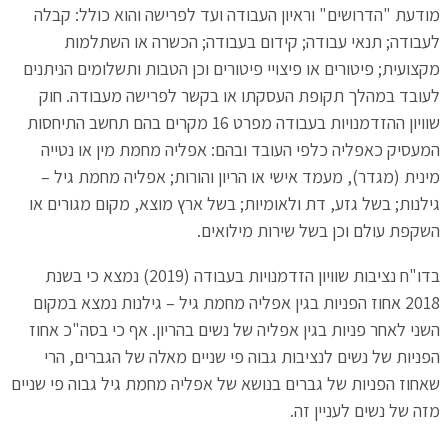
מודעת "הדרושים" וראיון העבודה ועד לפרישה והוא כולל: קבלה
לעבודה; תנאי עבודה; קידום בעבודה; הכשרה או השתלמות
מקצועית; פיטורים או פיצויי פיטורים וכן הטבות ותשלומים הניתנים
לעובד במהלך תקופת העסקתו או בקשר לפרישה מעבודה. חוק
שוויון ההזדמנויות בעבודה מפרט 16 מקרים בהם תחשב התיחסות
המעסיק כאפליה כלפי העובד ובהם: אפליה מחמת מין או נטייה
מינית (מגדר), מעמד אישי או הריון והורות; אפליה מחמת גיל –
גילנות; בשל גזע, דת ולאומיות; בשל ארץ מוצא, מקום מגורים או
השקפת עולם וכן בשל שירות מילואים.
בדו"ח נציבות שוויון הזדמנויות בעבודה (2019) נמצא כי בשנת
2018 אחוז הפניות בגין אפליה מחמת גיל – גילנות נמצא במקום
השני לאחר פניות בגין אפליה של נשים בהריון. אף כי בסה"כ אחוז
הפניות של נשים לנציבות גבוה פי שניים מאלה של הגברים, הרי
שאחוז הפניות של גברים בנושא של אפליה מחמת גיל גבוה פי שניים
מזה של נשים לעניין זה.