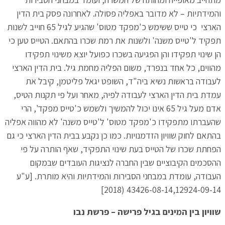
והמידתיות – לא מדובר באפליה פסולה. לאחרונה פסק בית הדין
הארצי כי טייס ששימש כ'מפקד מטוס' שהגיע לגיל 65 חוייב לשנות
תפקיד ל'טייס משנה' ולשנות את רמת שכרו בהתאם. הטייס טען כי
הן שינוי תפקידו והן הפגיעה בשכרו כפועל יוצא משינוי תפקידו
מהווים, כל אחד בנפרד, משום הפליה מחמת גיל. בית הדין הארצי
לעבודה בראשות נשיא ביה"ד, השופט יגאל פליטמן, קיבל את
עמדת בית הדין הארצי לעבודה לפיה, מאחר ועל פי תקנות הטיס,
אדם מעל גיל 65 אינו יכול להמשיך ולשמש כ'טייס מפקד', הרי
שהעברתו מתפקידו כ'מפקד מטוס' ל'טייס משנה' לא מהווה אפליה
בהתאם לחוק שוויון הזדמנויות. כמו כן נקבע בבית הדין הארצי כי גם
הפחתת שכרו של הטייס בעת שינוי התפקיד, שאף הותרה על פי
ההסכמים הקיבוציים שבין החברה לנציגות העובדים שבמקום
העבודה, עומדת במבחני הסבירות והמידתיות והיא מותרת. [ע"ע
43426-08-14,12924-09-14 (2018]
שוויון בין המינים בגיל פרישה – פרשת נבו