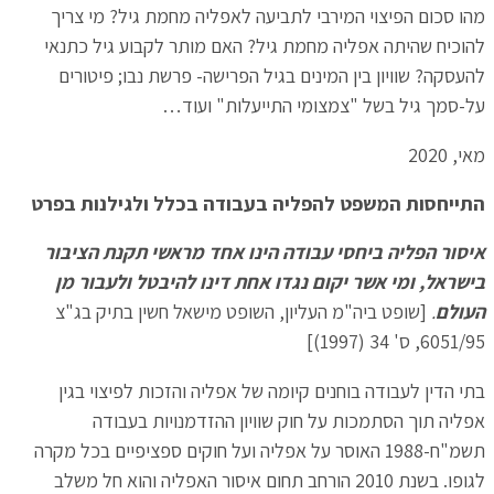
מהו סכום הפיצוי המירבי לתביעה לאפליה מחמת גיל? מי צריך
להוכיח שהיתה אפליה מחמת גיל? האם מותר לקבוע גיל כתנאי
להעסקה? שוויון בין המינים בגיל הפרישה- פרשת נבו; פיטורים
על-סמך גיל בשל "צמצומי התייעלות" ועוד…
מאי, 2020
התייחסות המשפט להפליה בעבודה בכלל ולגילנות בפרט
איסור הפליה ביחסי עבודה הינו אחד מראשי תקנת הציבור
בישראל, ומי אשר יקום נגדו אחת דינו להיבטל ולעבור מן
העולם
.
[שופט ביה"מ העליון, השופט מישאל חשין בתיק בג"צ
6051/95, ס' 34 (1997)]
בתי הדין לעבודה בוחנים קיומה של אפליה והזכות לפיצוי בגין
אפליה תוך הסתמכות על חוק שוויון ההזדמנויות בעבודה
תשמ"ח-1988 האוסר על אפליה ועל חוקים ספציפיים בכל מקרה
לגופו. בשנת 2010 הורחב תחום איסור האפליה והוא חל משלב