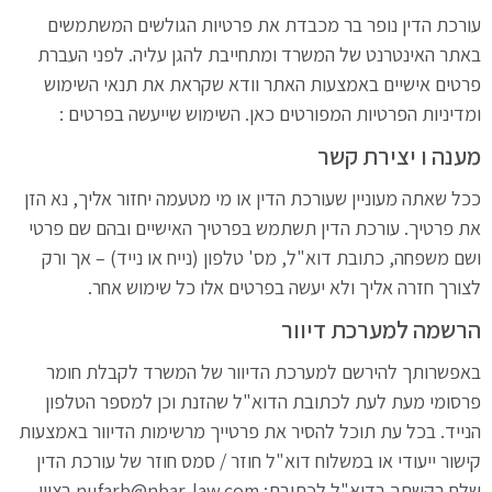
עורכת הדין נופר בר מכבדת את פרטיות הגולשים המשתמשים
באתר האינטרנט של המשרד ומתחייבת להגן עליה. לפני העברת
פרטים אישיים באמצעות האתר וודא שקראת את תנאי השימוש
ומדיניות הפרטיות המפורטים כאן. השימוש שייעשה בפרטים :
מענה ו יצירת קשר
ככל שאתה מעוניין שעורכת הדין או מי מטעמה יחזור אליך, נא הזן
את פרטיך. עורכת הדין תשתמש בפרטיך האישיים ובהם שם פרטי
ושם משפחה, כתובת דוא"ל, מס' טלפון (נייח או נייד) – אך ורק
לצורך חזרה אליך ולא יעשה בפרטים אלו כל שימוש אחר.
הרשמה למערכת דיוור
באפשרותך להירשם למערכת הדיוור של המשרד לקבלת חומר
פרסומי מעת לעת לכתובת הדוא"ל שהזנת וכן למספר הטלפון
הנייד. בכל עת תוכל להסיר את פרטייך מרשימות הדיוור באמצעות
קישור ייעודי או במשלוח דוא"ל חוזר / סמס חוזר של עורכת הדין
שלח בקשתך בדוא"ל לכתובת: nufarb@nbar-law.com בציון