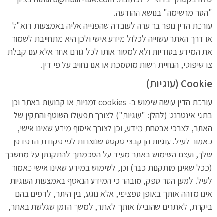
"הסר מרשימה" בנושא ההודעה.
עורכת הדין נופר בר ערה לעובדה שהפנייה אליה באמצעות דוא"ל
או דרך האתר עשוייה לכלול מידע אישי ולכן היא מתחייבת לשמור
את המידע בסודיות ולא למסור אותו לכל גורם אחר אלא עם קבלת
צו שיפוטי, הנחיית רשות מוסמכת או אם נחויב על פי דין.
Cookie (עוגיות)
עורכת הדין עושה שימוש ב- cookies זמניות או קבועות באתר וכן
בתגי אינטרנט (להלן: "עוגיות") לצורך תפעולו השוטף והתקין של
האתר, לצרכי אבטחת מידע, וכן לצורך איסוף מידע שאינו אישי,
כאמור לעיל. עוגיות הן קבצי טקסט שנוצרות לפי פקודת הדפדפן
שלך, ועצם השימוש באתר מעיד על הסכמתך להתקנתן על מחשבך
(ככל שאינן מותקנות כבר) וכן, לשימוש במידע שאינו אישי כאמור
לעיל. למען הסר ספק, מובהר כי המידע הנאסף באמצעות העוגיות
אינו מזהה אותך באופן ספציפי, אלא נוגע, בין היתר, לדפים בהם
ביקרת, לאתרים שהובילו אותך לאתר, למשך הזמן שגלשת באתר,