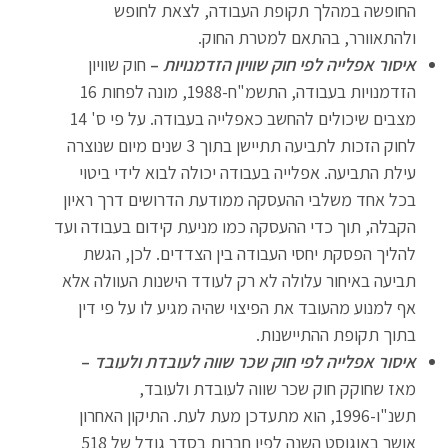
החופשה במהלך תקופת העבודה, לצאת לחופש
ולהתאוורר, בהתאם למטרת החוק.
איסור אפלייה לפי חוק שוויון הזדמנויות
–
חוק שוויון
הזדמנויות בעבודה, התשמ"ח-1988, מונה לפחות 16
מצבים שיכולים להחשב כאפלייה בעבודה. על פי ס' 14
לחוק הזכות לתביעה תתיישן בתוך 3 שנים מיום שנוצרה
עילת התביעה. אפלייה בעבודה יכולה לבוא לידי ביטוי
בכל אחד משלבי ההעסקה ממודעת הדרושים דרך ראיון
הקבלה, תוך כדי ההעסקה כמו מניעת קידום בעבודה ועד
להליך הפסקת יחסי העבודה בין הצדדים. לכן, הגשת
תביעה באיחור עלולה לא רק לעודד הישנות העוולה אלא
אף למנוע מהעובד את הפיצוי שהיה מגיע לו על פי דין
בתוך תקופת ההתיישנות.
איסור אפלייה לפי חוק שכר שווה לעובדת ולעובד
–
מאז שחוקק חוק שכר שווה לעובדת ולעובד,
תשנ"ו-1996, הוא מתעדכן מעת לעת. התיקון האחרון
אושר באוגוסט השנה לפיו חברות בסדר גודל של 518