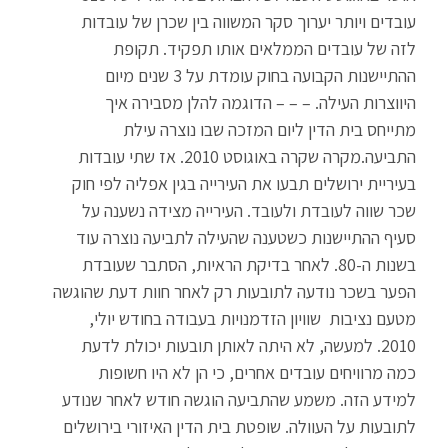
עובדים ויותר יערוך סקר המשווה בין שכרן של עובדות
לזה של עובדים הממלאים אותו תפקיד. תקופת
ההתיישנות הקבועה בחוק עומדת על 3 שנים מיום
היווצרות העילה. – – – הדוגמה להלן מסבירה איך
מתייחס בית הדין ליום המזכה שבו נוצרה עילת
התביעה.מקרה שקרה באוגוסט 2010. אז שתי עובדות
בעיריית ירושלים תבעו את העירייה בגין אפליה לפי חוק
שכר שווה לעובדת ולעובד. העירייה מצידה נשענה על
סעיף ההתיישנות כשטענה שהעילה לתביעה נוצרה עוד
בשנות ה-80. לאחר בדיקת הראיות, הסתבר שעובדת
הפער בשכר נודעה לתובעות רק לאחר חוות דעת שהוגשה
מטעם נציבות שוויון הזדמנויות בעבודה בחודש יולי,
2010. למעשה, לא היתה לאותן תובעות יכולת לדעת
כמה מרוויחים עובדים אחרים, כי הן לא היו חשופות
למידע הזה. משמע שהתביעה הוגשה חודש לאחר שנודע
לתובעות על העוולה. שופטת בית הדין האיזורי בירושלים