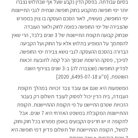
בסיום עבודתה. בפסק הדין נקבע שעל אף שבתלוש נצברו
יותר ימי חופשה מהקבוע בחוק חופשה שנתית לגבי התיישנות
ימי החופשה, מעשית, לאור הסכם העסקה בו צוין במפורש
שהצבירה של ימי החופשה כפופה לחוק ולאור העובדה
שבחוק קבועה תקופת התיישנות של 3 שנים בלבד, הרי שאין
להסתמך על המופיע בתלוש אלא על החוק ועל הקביעה
הברורה בהסכם ההעסקה לגבי נושא צבירת ימי החופשה.
לפיכך, פסקה הרשמת שבסך הכל קמה לתובעת זכאות
לפדיון החופשה (שנצברה לה) ב-3 שנים בצירוף השנה
השוטפת. [ס"ע 6495-07-18, 2020]
המשמעות היא שגם אם עובד צבר זכויות במהלך תקופת
העבודה, בית הדין יכול לפסוק לעובד תשלום רק בעבור
הזכויות שטרם התיישנו על פי תקופת ההתיישנות. תקופת
ההתיישנות המקובלת במשפט האזרחי היא 7 שנים. אבל
לתקופה זו יש חריגים הקבועים באופן מפורש בכל חוק וחוק.
למשל, תקופת ההתיישנות של תשלום פדיון דמי חופשה היא
3 שנים קודמות + שנה שוטפת.