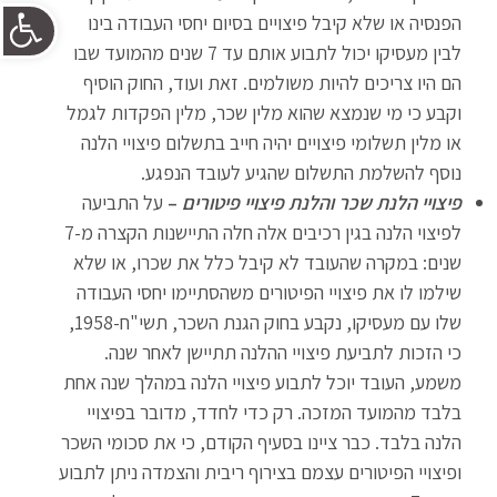
פתח 
הפנסיה או שלא קיבל פיצויים בסיום יחסי העבודה בינו
לבין מעסיקו יכול לתבוע אותם עד 7 שנים מהמועד שבו
הם היו צריכים להיות משולמים. זאת ועוד, החוק הוסיף
וקבע כי מי שנמצא שהוא מלין שכר, מלין הפקדות לגמל
או מלין תשלומי פיצויים יהיה חייב בתשלום פיצויי הלנה
נוסף להשלמת התשלום שהגיע לעובד הנפגע.
פ
יצויי הלנת שכר והלנת פיצויי פיטורים
–
על התביעה
לפיצוי הלנה בגין רכיבים אלה חלה התיישנות הקצרה מ-7
שנים: במקרה שהעובד לא קיבל כלל את שכרו, או שלא
שילמו לו את פיצויי הפיטורים משהסתיימו יחסי העבודה
שלו עם מעסיקו, נקבע בחוק הגנת השכר, תשי"ח-1958,
כי הזכות לתביעת פיצויי ההלנה תתיישן לאחר שנה.
משמע, העובד יוכל לתבוע פיצויי הלנה במהלך שנה אחת
בלבד מהמועד המזכה. רק כדי לחדד, מדובר בפיצויי
הלנה בלבד. כבר ציינו בסעיף הקודם, כי את סכומי השכר
ופיצויי הפיטורים עצמם בצירוף ריבית והצמדה ניתן לתבוע