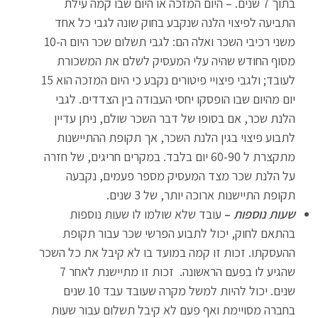
בתוך 7 שנים. – היום המזכה או היום שבו קמה עילת
התביעה לפיצוי הלנה שנקבע בחוק שונה לגבי כל אחד
משני רכיבי השכר ואלה הם: לגבי תשלום שכר היום ה-10
מסוף החודש שהיה עלי המעסיק לשלם את המשכורת
לעובד; ולגבי פיצויי פיטורים נקבע כי היום המזכה הוא 15
יום מהיום שבו הופסקו יחסי העבודה בין הצדדים. לגבי
הלנת שכר, אם בסופו של דבר השכר שולם, ניתן עדיין
לתבוע פיצוי בגין הלנת השכר, אך תקופת ההתיישנות
מתקצרת ל 60-90 יום בלבד. במקרים חריגים, של חזרה
על הלנת שכר מצד המעסיק מספר פעמים, נקבעה
תקופת התיישנות ארוכה יותר, של 3 שנים.
שעות נוספות
–
עובד שלא שולמו לו שעות נוספות
בהתאם לחוק, יכול לתבוע הפרשי שכר עבור תקופת
ההעסקתו. זכות זו קמה במועד בו לא קיבל את כל השכר
שהגיע לו בפעם הראשונה. זכות זו מתיישנת לאחר 7
שנים. יכול להיות למשל מקרה שעובד עבד 10 שנים
בחברה מסויימת ואף פעם לא קיבל תשלום עבור שעות