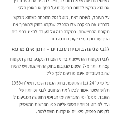
לשיהוי התביעה שלא בתום לב, חייב להוכיח את טענתו בין
אם הוא מבקש לדחות תביעה זו על הסף או באופן חלקי.
על העובד, לעומת זאת, מוטל נטל ההוכחה כשהוא מבקש
להחריג את המקרה שלו מהכלל שנקבע בחוק ולהאריך את
תקופת ההתיישנות. במקרה כזה על העובד להציג בפני בית
הדין עובדות המצדיקות החרגה כזו.
לגבי פגיעה בזכויות עובדים – הזמן אינו מרפא
לגבי תקופות ההתיישנות בדיני העבודה נקבעו בחוק תקופות
קצרות יותר מ-7 השנים שנקבעו בחוק ההתיישנות ויש להניח
שרוב העובדים אינם מודעים לכך כלל.
על פי ס' 24 (ב) והתוספת בחוק הגנת השכר, תשי"ח-1958
תלוש השכר אמור לכלול את הנתונים לגבי זכויותיו של
העובד, ממס' ימי ההבראה ימי חג וימי החופשה המגיעים לו
ועד לפירוט זכויותיו הסוציאליות כמו הפרשות המעסיק
לקופות פנסיה, פיצויים או קרנות השתלמות.