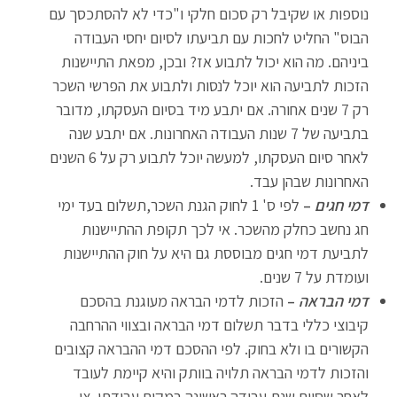
נוספות או שקיבל רק סכום חלקי ו"כדי לא להסתכסך עם
הבוס" החליט לחכות עם תביעתו לסיום יחסי העבודה
ביניהם. מה הוא יכול לתבוע אז? ובכן, מפאת התיישנות
הזכות לתביעה הוא יוכל לנסות ולתבוע את הפרשי השכר
רק 7 שנים אחורה. אם יתבע מיד בסיום העסקתו, מדובר
בתביעה של 7 שנות העבודה האחרונות. אם יתבע שנה
לאחר סיום העסקתו, למעשה יוכל לתבוע רק על 6 השנים
האחרונות שבהן עבד.
דמי חגים
–
לפי ס' 1 לחוק הגנת השכר,תשלום בעד ימי
חג נחשב כחלק מהשכר. אי לכך תקופת ההתיישנות
לתביעת דמי חגים מבוססת גם היא על חוק ההתיישנות
ועומדת על 7 שנים.
דמי הבראה
–
הזכות לדמי הבראה מעוגנת בהסכם
קיבוצי כללי בדבר תשלום דמי הבראה ובצווי ההרחבה
הקשורים בו ולא בחוק. לפי ההסכם דמי ההבראה קצובים
והזכות לדמי הבראה תלויה בוותק והיא קיימת לעובד
לאחר שסיים שנת עבודה ראשונה במקום עבודתו. צו