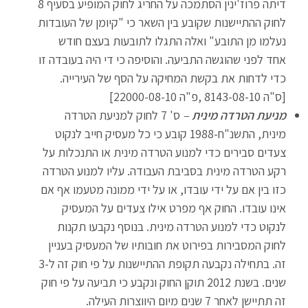
דיתה פרוז'ינין הסתמכה על החריג לחוק המופיע בסעיף 8
לחוק ההתיישנות שקובע בין השאר כי "קיומן של העובדות
נעלמו מן התובע" ואלה התגלו לתובעות בעצם חודש
אחד לפני שהוגשה התביעה. והוסיפה כי די היה בעובדה זו
כדי לדחות את בקשת המחיקה על הסף של העירייה.
[ס"ה 8143-08-10 ,פ"ה 22000-08-10]
מניעת הטרדה מינית
–
ס' 7 לחוק למניעת הטרדה
מינית, התשנ"ח-1988 קובע כי כל מעסיק חייב לנקוט
צעדים סבירים כדי למנוע הטרדה מינית או התנכלות על
רקע הטרדה מינית בסביבת העבודה. עליו למנוע הטרדה
כזו בין אם על ידי עובדו, או על ידי ממונה מטעמו אף אם
אינו עובדו. החוק אף מפרט אילו צעדים על המעסיק
לנקוט כדי למנוע הטרדה מינית. בנוסף נקבעו תקנות
לחוק המסבירות בפירוט את חובותיו של המעסיק בעניין
זה. בתחילה נקבעה תקופת ההתיישנות על פי חוק זה ל-3
שנים. בשנת 2012 תוקן החוק ונקבע כי תביעה על פי חוק
זה תתיישן לאחר 7 שנים מיום היווצרות העילה.